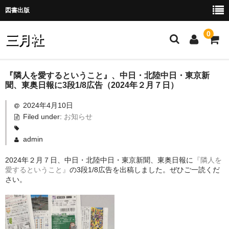
図書出版
0
三月社
ホーム
『隣人を愛するということ』、中日・北陸中日・東京新
聞、東奥日報に3段1/8広告（2024年２月７日）
お問い合わせ
2024年4月10日
Filed under:
お知らせ
ご注文・お取引
カート
admin
2024年２月７日、中日・北陸中日・東京新聞、東奥日報に
『隣人を
メンバー
愛するということ』
の3段1/8広告を出稿しました。ぜひご一読くだ
さい。
会社案内
個人情報保護
訂正情報