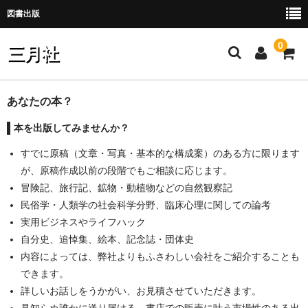
図書出版
0
三月社
ホーム
あなたの本？
本を出版してみませんか？
お問い合わせ
すでに原稿（文章・写真・基本的な構成案）のある方に限ります
ご注文・お取引
が、原稿作成以前の段階でもご相談に応じます。
カート
冒険記、旅行記、鉱物・動植物などの自然観察記
民俗学・人類学の社会科学分野、臨床心理に関しての論考
メンバー
実用ビジネスやライフハック
自分史、追悼集、絵本、記念誌・団体史
会社案内
内容によっては、弊社よりもふさわしい会社をご紹介することも
個人情報保護
できます。
詳しいお話しをうかがい、お見積させていただきます。
訂正情報
見知らぬ誰かに送り届ける、書店での販売に叶う市場性のある出