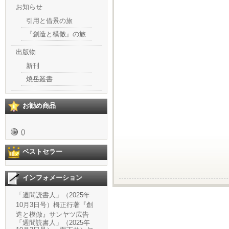
お知らせ
引用と借景の旅
『創造と模倣』の旅
出版物
新刊
焼岳叢書
お勧め商品
()
ベストセラー
インフォメーション
「週間読書人」（2025年
10月3日号）栂正行著『創
造と模倣』サンヤツ広告
「週間読書人」（2025年